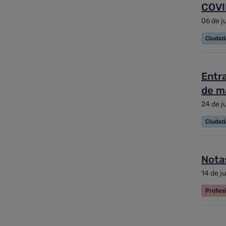
COVI
06 de j
Ciudad
Entra
de ma
24 de j
Ciudad
Nota
14 de j
Profes