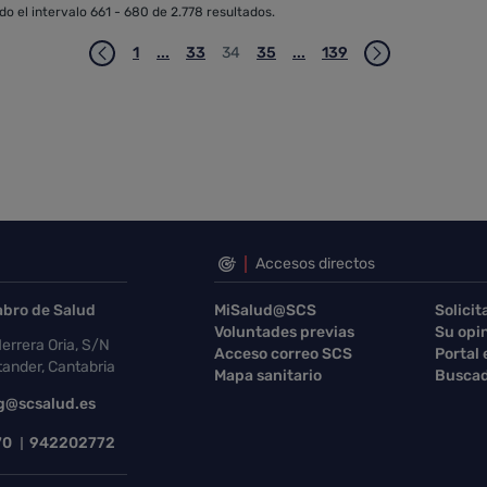
o el intervalo 661 - 680 de 2.778 resultados.
1
...
33
34
35
...
139
Página
Páginas intermedias Use TAB para desplazar
Página
Página
Página
Páginas intermedias Use 
Página
Accesos directos
abro de Salud
MiSalud@SCS
Solicit
Voluntades previas
Su opi
errera Oria, S/N
Acceso correo SCS
Portal
ander, Cantabria
Mapa sanitario
Buscad
g@scsalud.es
70
942202772