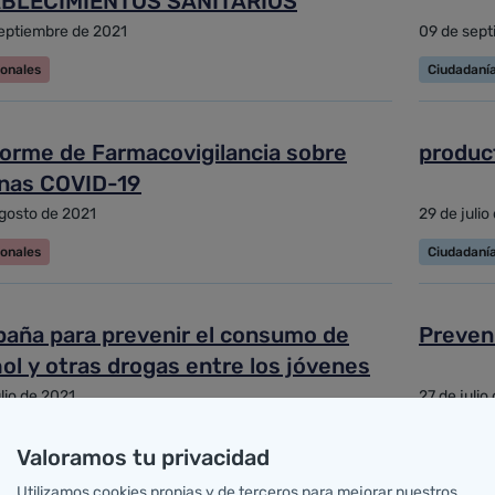
BLECIMIENTOS SANITARIOS
eptiembre de 2021
09 de sept
ionales
Ciudadaní
nforme de Farmacovigilancia sobre
produc
nas COVID-19
gosto de 2021
29 de julio
ionales
Ciudadaní
aña para prevenir el consumo de
Preveni
ol y otras drogas entre los jóvenes
ulio de 2021
27 de julio
anía
Ciudadaní
Valoramos tu privacidad
Utilizamos cookies propias y de terceros para mejorar nuestros