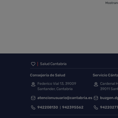
Mostrand
Inicio del pie de página
Salud Cantabria
Consejería de Salud
Servicio Cánt
Federico Vial 13, 39009
Cardenal H
Santander, Cantabria
39011 Sant
atencionusuario@cantabria.es
buzgen.d
942208130
942395562
9422027