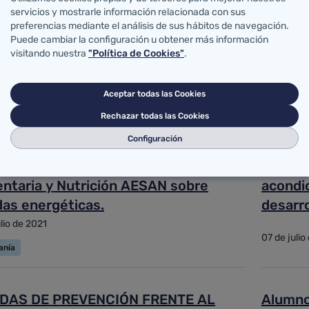
 de Guillain-Barré entre las
Regist
servicios y mostrarle información relacionada con sus
preferencias mediante el análisis de sus hábitos de navegación.
onas vacunadas
de prod
Puede cambiar la configuración u obtener más información
Unido a
visitando nuestra
"Política de Cookies"
.
ulio de 2021
23 de julio
Aceptar todas las Cookies
ionales
Entidades
Rechazar todas las Cookies
Configuración
me del Comité Científico de la
Resolu
cia Española de Seguridad
asisten
entaria y Nutrición AESAN sobre
acondic
das energéticas.
desarro
estable
ulio de 2021
07 de julio
control
anía
COVID-
DAS DE PREVENCIÓN FRENTE AL
Alumno