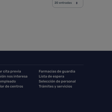
20 entradas
se.
TAB para desplazarse.
ar cita previa
Farmacias de guardia
nión nos interesa
Lista de espera
 empleado
Selección de personal
or de centros
Trámites y servicios