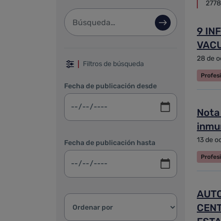
2778
Barra de búsqueda
Búsqueda avan
9 IN
VACU
Filtrar por fechas, categoría 
28 de o
Filtros de búsqueda
Profes
Fecha de publicación desde
Nota
inmu
13 de o
Fecha de publicación hasta
Profes
AUTO
Ordenar resultados:
CENT