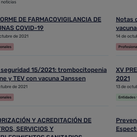
 noticias
zada
FORME DE FARMACOVIGILANCIA DE
Notas d
NAS COVID-19
vacuna
y ordenar
ctubre de 2021
14 de octu
ionales
Profesiona
 seguridad 15/2021: trombocitopenia
XV PRE
ne y TEV con vacuna Janssen
2021
ctubre de 2021
13 de octu
ionales
Entidades
RIZACIÓN Y ACREDITACIÓN DE
Prevenc
ROS, SERVICIOS Y
Espectr