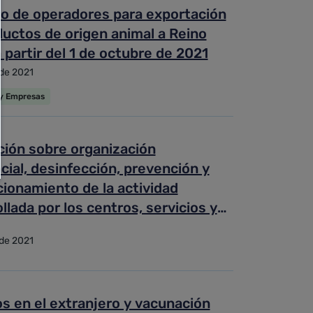
ro de operadores para exportación
uctos de origen animal a Reino
 partir del 1 de octubre de 2021
 de 2021
 y Empresas
ción sobre organización
cial, desinfección, prevención y
ionamiento de la actividad
llada por los centros, servicios y
cimientos sanitarios, para el
 de 2021
 de la pandemia ocasionada por la
19
s en el extranjero y vacunación