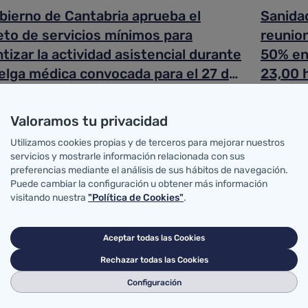
bierno de Cantabria aprueba el
Sanidad
eto de servicios mínimos para
reunion
tizar la actividad asistencial durante
50% en 
uelga médica convocada para el 27 de
23,00 h
bre
hostele
ctubre de 2020
23 de octu
as Portada
Noticias P
Valoramos tu privacidad
Utilizamos cookies propias y de terceros para mejorar nuestros
servicios y mostrarle información relacionada con sus
L y Valdecilla participan en un
Vicepre
preferencias mediante el análisis de sus hábitos de navegación.
Puede cambiar la configuración u obtener más información
dio que concluye que pacientes con
protoc
visitando nuestra
"Política de Cookies"
.
idad e hígado graso con inflamación
univers
entan un mayor riesgo tras
Aceptar todas las Cookies
ctarse con COVID-19
ctubre de 2020
21 de octu
Rechazar todas las Cookies
as Portada
Noticias P
Configuración