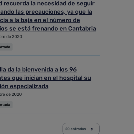
 recuerda la necesidad de seguir
ndo las precauciones, ya que la
ia a la baja en el número de
ios se está frenando en Cantabria
bre de 2020
ortada
lla da la bienvenida a los 96
tes que inician en el hospital su
ión especializada
bre de 2020
ortada
20 entradas