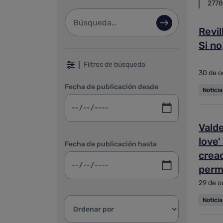
2778
Barra de búsqueda
Búsqueda avan
Revil
Si no
Filtrar por fechas, categoría 
Filtros de búsqueda
30 de o
Fecha de publicación desde
Notici
Valde
love
Fecha de publicación hasta
crea
perm
29 de o
Ordenar resultados:
Notici