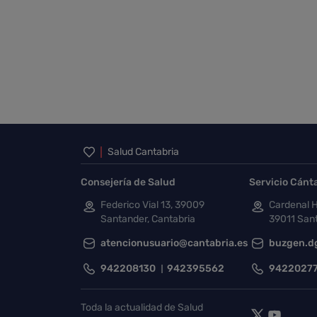
Inicio del pie de página
Salud Cantabria
Consejería de Salud
Servicio Cánt
Federico Vial 13, 39009
Cardenal H
Santander, Cantabria
39011 Sant
atencionusuario@cantabria.es
buzgen.d
942208130
942395562
9422027
Toda la actualidad de Salud