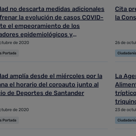
dad no descarta medidas adicionales
Cita pr
frenar la evolución de casos COVID-
la Cons
nte el empeoramiento de los
cadores epidemiológicos y
enciales
ctubre de 2020
26 de octu
as Portada
Ciudadaní
ad amplía desde el miércoles por la
La Age
a el horario del coroauto junto al
Aliment
cio de Deportes de Santander
tríptic
triqui
jabalí
ctubre de 2020
23 de octu
as Portada
Ciudadaní