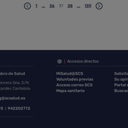
1
...
36
37
38
...
139
Página
Páginas intermedias Use TAB para desplaza
Página
Página
Página
Páginas intermedias Use 
Página
Accesos directos
abro de Salud
MiSalud@SCS
Solicit
Voluntades previas
Su opi
errera Oria, S/N
Acceso correo SCS
Portal
ander, Cantabria
Mapa sanitario
Buscad
g@scsalud.es
70
942202772