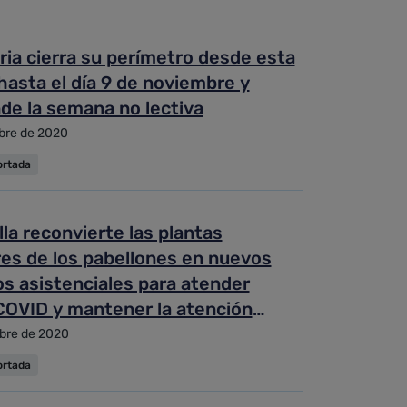
ia cierra su perímetro desde esta
asta el día 9 de noviembre y
de la semana no lectiva
bre de 2020
ortada
lla reconvierte las plantas
res de los pabellones en nuevos
s asistenciales para atender
COVID y mantener la atención
ia del resto de pacientes
bre de 2020
ortada