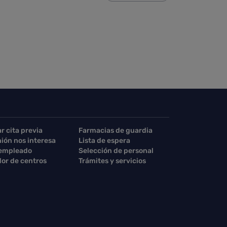
rse.
TAB para desplazarse.
ar cita previa
Farmacias de guardia
nión nos interesa
Lista de espera
 empleado
Selección de personal
or de centros
Trámites y servicios