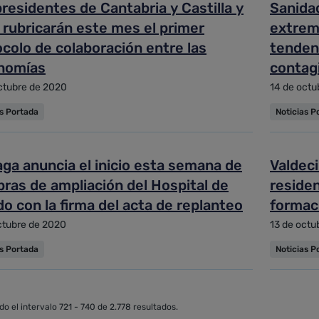
residentes de Cantabria y Castilla y
Sanidad
 rubricarán este mes el primer
extrema
colo de colaboración entre las
tendenc
nomías
contag
ctubre de 2020
14 de octu
as Portada
Noticias P
ga anuncia el inicio esta semana de
Valdeci
bras de ampliación del Hospital de
residen
o con la firma del acta de replanteo
formac
ctubre de 2020
13 de octu
as Portada
Noticias P
o el intervalo 721 - 740 de 2.778 resultados.