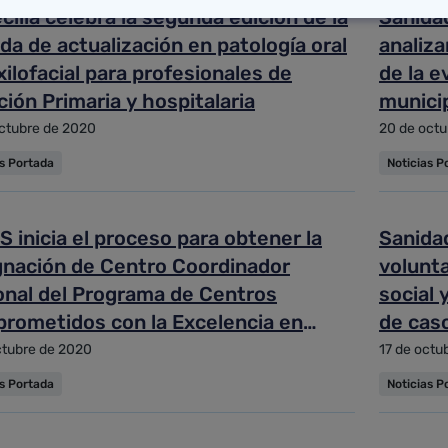
cilla celebra la segunda edición de la
Sanida
da de actualización en patología oral
analiza
ilofacial para profesionales de
de la e
ión Primaria y hospitalaria
munici
ctubre de 2020
20 de octu
as Portada
Noticias P
S inicia el proceso para obtener la
Sanida
gnación de Centro Coordinador
volunta
onal del Programa de Centros
social 
rometidos con la Excelencia en
de cas
ados
ctubre de 2020
17 de octu
as Portada
Noticias P