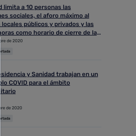
 limita a 10 personas las
es sociales, el aforo máximo al
locales públicos y privados y las
oras como horario de cierre de la
ría
bre de 2020
ortada
sidencia y Sanidad trabajan en un
olo COVID para el ámbito
itario
bre de 2020
ortada