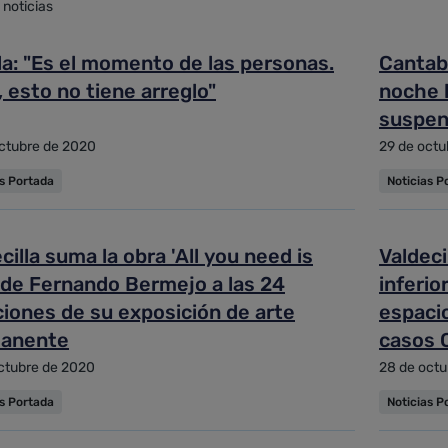
 noticias
zada
la: "Es el momento de las personas.
Cantabr
, esto no tiene arreglo"
noche h
y ordenar
suspen
ctubre de 2020
29 de octu
as Portada
Noticias P
cilla suma la obra 'All you need is
Valdeci
' de Fernando Bermejo a las 24
inferio
ciones de su exposición de arte
espacio
anente
casos 
sanitar
ctubre de 2020
28 de octu
as Portada
Noticias P