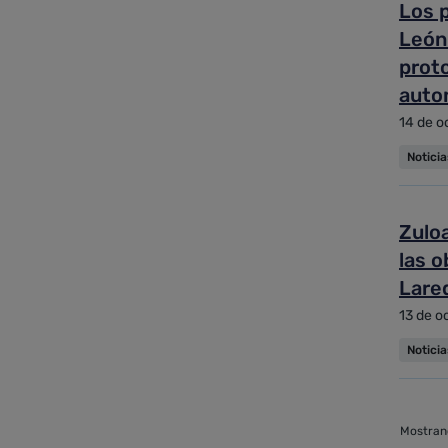
Los p
León
proto
auto
14 de o
Notici
Zuloa
las o
Lared
13 de o
Notici
Mostrand