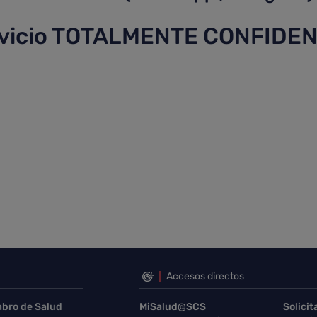
ervicio TOTALMENTE CONFIDEN
Accesos directos
abro de Salud
MiSalud@SCS
Solicit