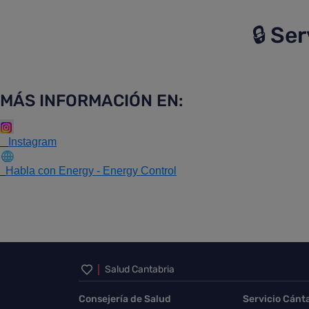
🔒 S
MÁS INFORMACIÓN EN:
Instagram
Habla con Energy - Energy Control
Inicio del pie de página
Salud Cantabria
Consejería de Salud
Servicio Cánt