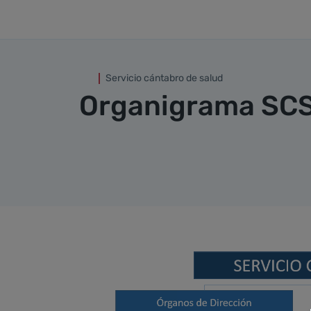
Organigrama SCS
Saltar al contenido principal
Servicio cántabro de salud
Organigrama SC