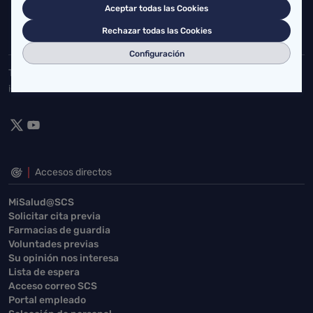
Aceptar todas las Cookies
buzgen.dg@scsalud.es
Rechazar todas las Cookies
942202770
942202772
Configuración
Toda la actualidad de Salud Cantabria en las redes sociales.
¡Síguenos!
Accesos directos
MiSalud@SCS
Solicitar cita previa
Farmacias de guardia
Voluntades previas
Su opinión nos interesa
Lista de espera
Acceso correo SCS
Portal empleado