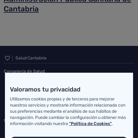
Cantabria
Inicio del pie de página
Salud Cantabria
Consejería de Salud
Federico Vial 13, 39009 Santander, Cantabria
Valoramos tu privacidad
atencionusuario@cantabria.es
Utilizamos cookies propias y de terceros para mejorar
942208130
942395562
nuestros servicios y mostrarle información relacionada con
sus preferencias mediante el análisis de sus hábitos de
navegación. Puede cambiar la configuración u obtener más
Servicio Cántabro de Salud
información visitando nuestra
"Política de Cookies"
.
Cardenal Herrera Oria, S/N 39011 Santander, Cantabria