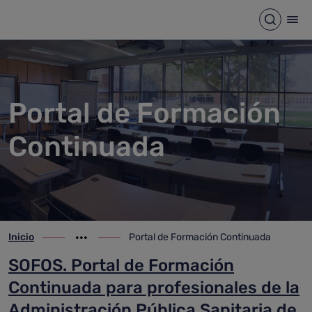
Portal de Formación Continu
Saltar al contenido principal
Abrir b
Abr
Portal de Formación
Continuada
Inicio
Portal de Formación Continuada
ir-a inicio
Mostrar opciones del camino de migas
ir-a Portal de Formación Continuada
SOFOS. Portal de Formación
Continuada para profesionales de la
Administración Pública Sanitaria de