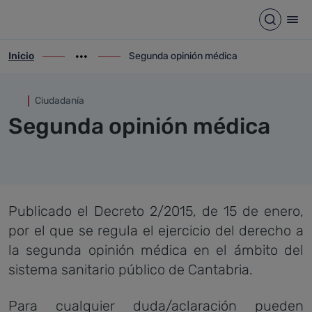
Segunda opinión médica
Saltar al contenido principal
Abrir b
Abr
Inicio
Segunda opinión médica
ir-a inicio
Mostrar opciones del camino de migas
ir-a Segunda opinión médica
Ciudadanía
Segunda opinión médica
Publicado el Decreto 2/2015, de 15 de enero,
por el que se regula el ejercicio del derecho a
la segunda opinión médica en el ámbito del
sistema sanitario público de Cantabria.
Para cualquier duda/aclaración pueden