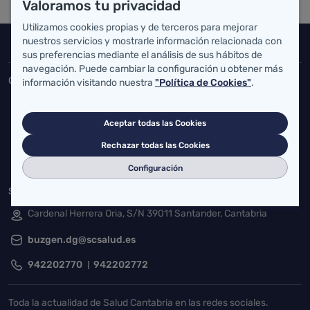
Valoramos tu privacidad
Utilizamos cookies propias y de terceros para mejorar
nuestros servicios y mostrarle información relacionada con
Inicio del pie de página
Salud Cantabria
sus preferencias mediante el análisis de sus hábitos de
navegación. Puede cambiar la configuración u obtener más
Consejería de Salud
información visitando nuestra
"Política de Cookies"
.
Federico Vial 13, 39009 Santander, Cantabria
Aceptar todas las Cookies
atencionusuario@cantabria.es
Rechazar todas las Cookies
942208130
942395562
Configuración
Servicio Cántabro de Salud
Cardenal Herrera Oria, S/N 39011 Santander, Cantabria
buzgen.dg@scsalud.es
942202770
942202772
Toda la actualidad de Salud Cantabria en las redes sociales.