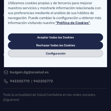
Inicio del pie de página
Utilizamos cookies propias y de terceros para mejorar
Salud Cantabria
nuestros servicios y mostrarle información relacionada con
sus preferencias mediante el análisis de sus hábitos de
Consejería de Salud
navegación. Puede cambiar la configuración u obtener más
información visitando nuestra
"Política de Cookies"
.
Federico Vial 13, 39009 Santander, Cantabria
atencionusuario@cantabria.es
Aceptar todas las Cookies
942208130
942395562
Rechazar todas las Cookies
Configuración
Servicio Cántabro de Salud
Cardenal Herrera Oria, S/N 39011 Santander, Cantabria
buzgen.dg@scsalud.es
942202770
942202772
Toda la actualidad de Salud Cantabria en las redes sociales.
¡Síguenos!