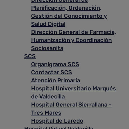
Planificación, Ordenación,
Gestión del Conocimiento y
Salud Digital
Dirección General de Farmacia,
Humanización y Coordinación
Sociosanita
SCS
Organigrama SCS
Contactar SCS
Atención Primaria
Hospital Universitario Marqués
de Valdecilla
Hospital General Sierrallana -
Tres Mares
Hospital de Laredo
Hospital Virtual Valdecilla