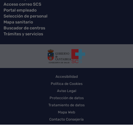
Acceso correo SCS
Portal empleado
Selección de personal
Mapa sanitario
Buscador de centros
Trámites y servicios
Accesibilidad
Política de Cookies
Aviso Legal
Protección de datos
Tratamiento de datos
Mapa Web
Contacto Consejería
Contacto SCS