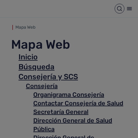
Mapa Web
Saltar al contenido principal
Abrir b
Abr
Mapa Web
Mapa Web
Inicio
Búsqueda
Consejería y SCS
Consejería
Organigrama Consejería
Contactar Consejería de Salud
Secretaría General
Dirección General de Salud
Pública
Dirección General de