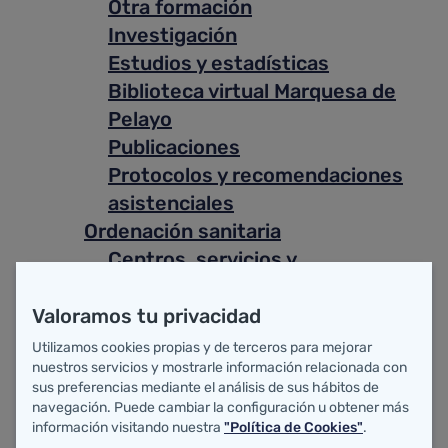
Otra formación
Investigación
Estudios y estadísticas
Biblioteca virtual Marquesa de
Pelayo
Publicaciones
Protocolos y recomendaciones
asistenciales
Ordenación sanitaria
Centros, servicios y
establecimientos sanitarios
Ley de Eutanasia
Valoramos tu privacidad
Objeción de conciencia
Utilizamos cookies propias y de terceros para mejorar
nuestros servicios y mostrarle información relacionada con
Información, selección y provisión
sus preferencias mediante el análisis de sus hábitos de
Selección
navegación. Puede cambiar la configuración u obtener más
Provisión
información visitando nuestra
"Política de Cookies"
.