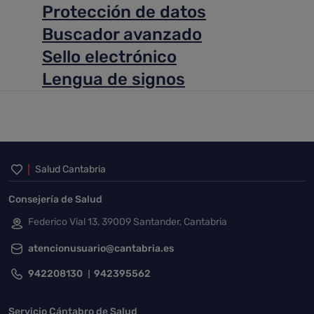
Protección de datos
Buscador avanzado
Sello electrónico
Lengua de signos
Inicio del pie de página
Salud Cantabria
Consejería de Salud
Federico Vial 13, 39009 Santander, Cantabria
atencionusuario@cantabria.es
942208130
942395562
Servicio Cántabro de Salud