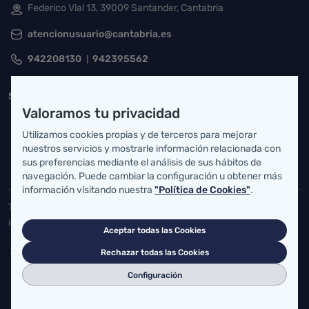
Federico Vial 13, 39009 Santander, Cantabria
atencionusuario@cantabria.es
942208130
942395562
Servicio Cántabro de Salud
Valoramos tu privacidad
Cardenal Herrera Oria, S/N 39011 Santander, Cantabria
Utilizamos cookies propias y de terceros para mejorar
buzgen.dg@scsalud.es
nuestros servicios y mostrarle información relacionada con
sus preferencias mediante el análisis de sus hábitos de
942202770
942202772
navegación. Puede cambiar la configuración u obtener más
información visitando nuestra
"Política de Cookies"
.
Toda la actualidad de Salud Cantabria en las redes sociales.
¡Síguenos!
Aceptar todas las Cookies
Rechazar todas las Cookies
Configuración
Accesos directos