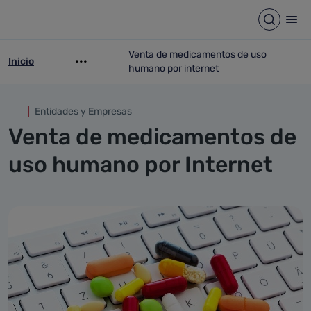
Venta de medicamentos de u
Saltar al contenido principal
Abrir b
Abr
Venta de medicamentos de uso
Inicio
ir-a inicio
Mostrar opciones del camino de migas
ir-a Venta de medicamentos de uso huma
humano por internet
Entidades y Empresas
Venta de medicamentos de
uso humano por Internet