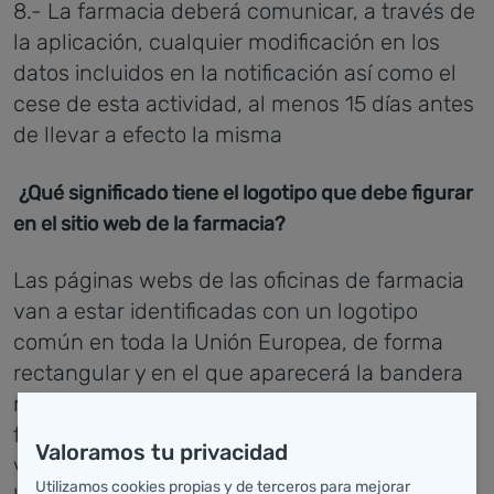
8.- La farmacia deberá comunicar, a través de
la aplicación, cualquier modificación en los
datos incluidos en la notificación así como el
cese de esta actividad, al menos 15 días antes
de llevar a efecto la misma
¿Qué significado tiene el logotipo que debe figurar
en el sitio web de la farmacia?
Las páginas webs de las oficinas de farmacia
van a estar identificadas con un logotipo
común en toda la Unión Europea, de forma
rectangular y en el que aparecerá la bandera
nacional del país en el que está establecida la
farmacia, junto al texto "Haga clic aquí para
Valoramos tu privacidad
verificar si este sitio web es legal". Este
Utilizamos cookies propias y de terceros para mejorar