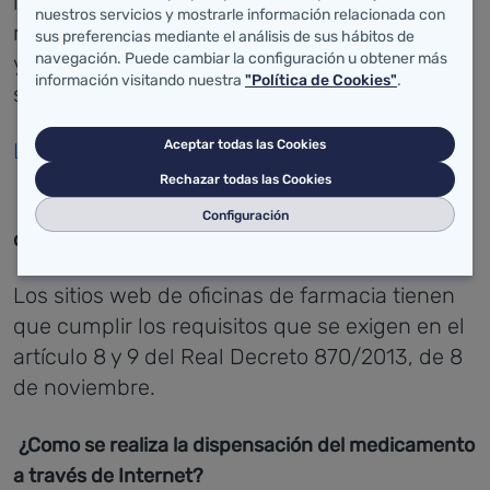
logotipo garantiza que la compra de
nuestros servicios y mostrarle información relacionada con
medicamentos se realiza en un sitio web legal
sus preferencias mediante el análisis de sus hábitos de
navegación. Puede cambiar la configuración u obtener más
y con el visto bueno de las autoridades
información visitando nuestra
"Política de Cookies"
.
sanitarias.
Aceptar todas las Cookies
Logotipo europeo común
Rechazar todas las Cookies
¿Qué requisitos tienen que cumplir los sitios web
Configuración
de las oficinas de farmacia?
Los sitios web de oficinas de farmacia tienen
que cumplir los requisitos que se exigen en el
artículo 8 y 9 del Real Decreto 870/2013, de 8
de noviembre.
¿Como se realiza la dispensación del medicamento
a través de Internet?