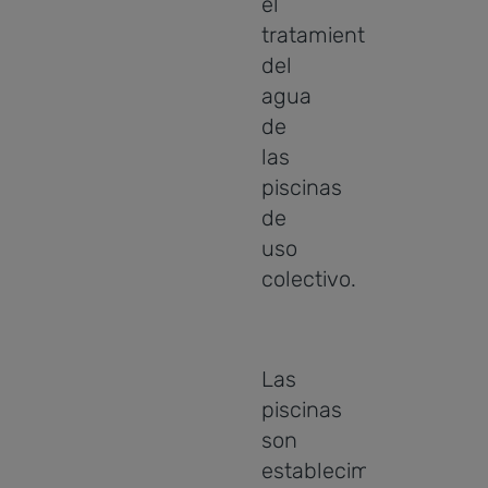
el
tratamiento
del
agua
de
las
piscinas
de
uso
colectivo.
Las
piscinas
son
establecimientos