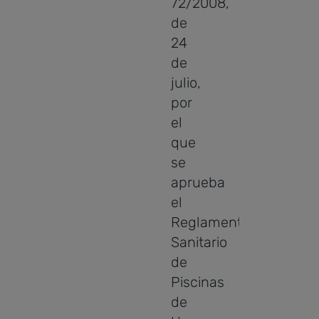
72/2008,
de
24
de
julio,
por
el
que
se
aprueba
el
Reglamento
Sanitario
de
Piscinas
de