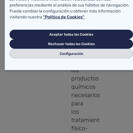
preferencias mediante el análisis de sus hábitos de navegación.
Por
Puede cambiar la configuración u obtener más información
visitando nuestra
"Política de Cookies"
.
otro
lado,
Aceptar todas las Cookies
las
concentraciones
Rechazar todas las Cookies
elevadas
Configuración
de
los
productos
químicos
necesarios
para
los
tratamientos
físico-