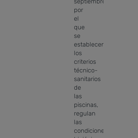
septiembre,
por
el
que
se
establecen
los
criterios
técnico-
sanitarios
de
las
piscinas,
regulan
las
condiciones