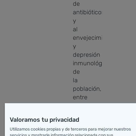
de
antibióticos,
y
al
envejecimiento
y
depresión
inmunológica
de
la
población,
entre
otras
posibles
Valoramos tu privacidad
causas.
Utilizamos cookies propias y de terceros para mejorar nuestros
servicios y mostrarle información relacionada con sus