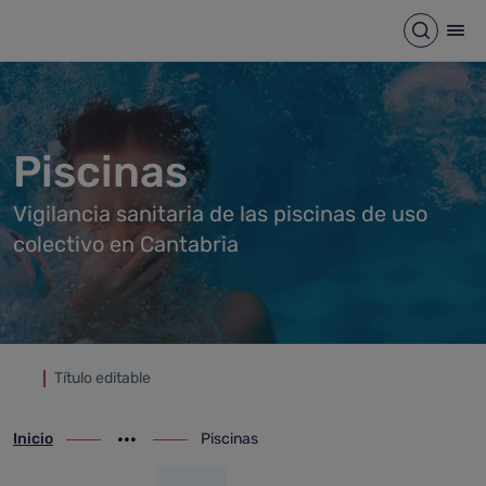
Piscinas
Saltar al contenido principal
Abrir b
Abr
Piscinas
Vigilancia sanitaria de las piscinas de uso
colectivo en Cantabria
Título editable
Inicio
Piscinas
ir-a inicio
Mostrar opciones del camino de migas
ir-a Piscinas