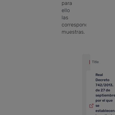
para
ello
las
correspondientes
muestras.
Title
Real
Decreto
742/2013,
de 27 de
septiembre
por el que
se
establecen