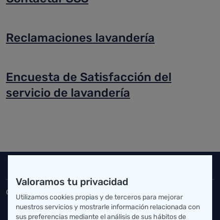
Reclamaciones lavandería
Encuesta de Satisfacción del
servicio de lavandería
Inicio del pie de página
Salud Cantabria
Valoramos tu privacidad
Consejería de Salud
Utilizamos cookies propias y de terceros para mejorar
nuestros servicios y mostrarle información relacionada con
Federico Vial 13, 39009 Santander, Cantabria
sus preferencias mediante el análisis de sus hábitos de