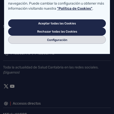
navegación. Puede cambiar la configuración u obtener más
atencionusuario@cantabria.es
información visitando nuestra
"Política de Cookies"
.
942208130
942395562
Aceptar todas las Cookies
Servicio Cántabro de Salud
Rechazar todas las Cookies
Cardenal Herrera Oria, S/N 39011 Santander, Cantabria
Configuración
buzgen.dg@scsalud.es
942202770
942202772
Toda la actualidad de Salud Cantabria en las redes sociales.
¡Síguenos!
Accesos directos