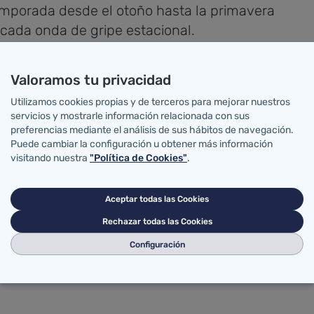
emporada desde el otoño hasta la primavera
 cada onda de gripe estacional.
Valoramos tu privacidad
ia (BEC) es una herramienta, de especial
Utilizamos cookies propias y de terceros para mejorar nuestros
servicios y mostrarle información relacionada con sus
nales que intervienen en cualquiera de los
preferencias mediante el análisis de sus hábitos de navegación.
e carácter transmisible o no trasmisible, en
Puede cambiar la configuración u obtener más información
visitando nuestra
"Política de Cookies"
.
permite ir conociendo cada día un poco mejor
nto clave en la conformación del sistema
servicio del control de los determinantes de
Aceptar todas las Cookies
 gracias a la participación conjunta de los
Rechazar todas las Cookies
ica.
Configuración