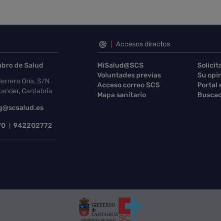
Accesos directos
abro de Salud
MiSalud@SCS
Solicit
Voluntades previas
Su opi
errera Oria, S/N
Acceso correo SCS
Portal
ander, Cantabria
Mapa sanitario
Buscad
g@scsalud.es
70
942202772