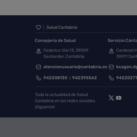
Inicio del pie de página
Salud Cantabria
Consejería de Salud
Servicio Cánt
Federico Vial 13, 39009
Cardenal H
Santander, Cantabria
39011 Sant
atencionusuario@cantabria.es
buzgen.d
942208130
942395562
9422027
Toda la actualidad de Salud
Cantabria en las redes sociales.
¡Síguenos!