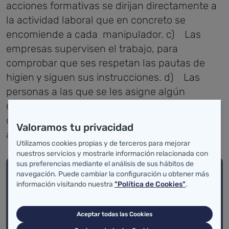
acciones formativas se dirijan directamente a
la actividad laboral que en concreto se
encomiende a cada manipulador.
c) Las
empresas supervisen el trabajo, para
comprobar que ses respetan las pautas de
higien y siguen sus instrucciones.
d) Las
personas a las que se les asigne algún
cometido en el diseño, desarrollo y verificación
del sistema APPCC, reciban formación
Valoramos tu privacidad
adecuada para ello.
Utilizamos cookies propias y de terceros para mejorar
nuestros servicios y mostrarle información relacionada con
sus preferencias mediante el análisis de sus hábitos de
¿CÓMO ORGANIZAR LA
navegación. Puede cambiar la configuración u obtener más
información visitando nuestra
"Política de Cookies"
.
FORMACIÓN?
Aceptar todas las Cookies
La formación es el conjunto de acciones