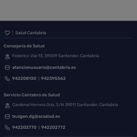
Inicio del pie de página
Salud Cantabria
Consejería de Salud
Federico Vial 13, 39009 Santander, Cantabria
atencionusuario@cantabria.es
942208130
942395562
Servicio Cántabro de Salud
Cardenal Herrera Oria, S/N 39011 Santander, Cantabria
buzgen.dg@scsalud.es
942202770
942202772