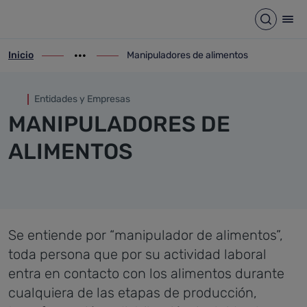
Manipuladores de alimentos
Saltar al contenido principal
Abrir b
Abr
Inicio
Manipuladores de alimentos
ir-a inicio
Mostrar opciones del camino de migas
ir-a Manipuladores de alimentos
Entidades y Empresas
MANIPULADORES DE
ALIMENTOS
Se entiende por “manipulador de alimentos”,
toda persona que por su actividad laboral
entra en contacto con los alimentos durante
cualquiera de las etapas de producción,