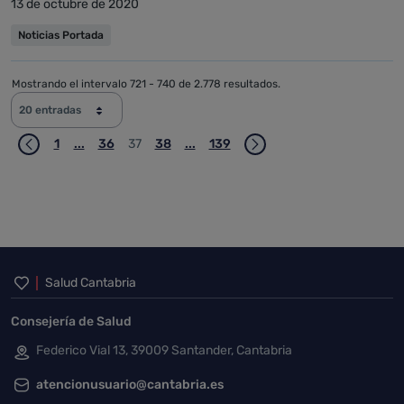
13 de octubre de 2020
Noticias Portada
Mostrando el intervalo 721 - 740 de 2.778 resultados.
20 entradas
1
...
36
37
38
...
139
Página
Páginas intermedias Use TAB para desplazarse.
Página
Página
Página
Páginas intermedias Use TAB para 
Página
Inicio del pie de página
Salud Cantabria
Consejería de Salud
Federico Vial 13, 39009 Santander, Cantabria
atencionusuario@cantabria.es