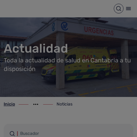
Noticias
Saltar al contenido principal
Abrir b
Abr
Actualidad
Toda la actualidad de salud en Cantabria a tu
disposición
Inicio
Noticias
ir-a inicio
Mostrar opciones del camino de migas
ir-a Noticias
Filtrar por palabras
Buscador