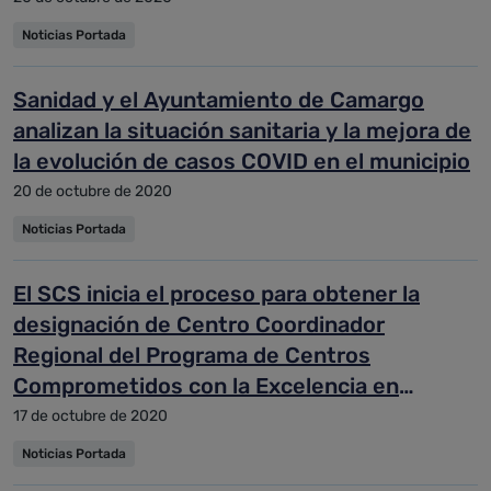
Noticias Portada
Sanidad y el Ayuntamiento de Camargo
analizan la situación sanitaria y la mejora de
la evolución de casos COVID en el municipio
20 de octubre de 2020
Noticias Portada
El SCS inicia el proceso para obtener la
designación de Centro Coordinador
Regional del Programa de Centros
Comprometidos con la Excelencia en
Cuidados
17 de octubre de 2020
Noticias Portada