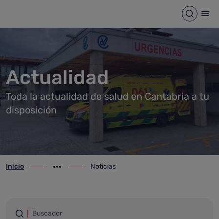
Noticias
Saltar al contenido principal
Abrir b
Abr
Actualidad
Toda la actualidad de salud en Cantabria a tu
disposición
Inicio
Noticias
ir-a inicio
Mostrar opciones del camino de migas
ir-a Noticias
Filtrar por palabras
Buscador