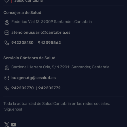
Inicio del pie de página
Salud Cantabria
Consejería de Salud
Federico Vial 13, 39009 Santander, Cantabria
atencionusuario@cantabria.es
942208130
942395562
Servicio Cántabro de Salud
Cardenal Herrera Oria, S/N 39011 Santander, Cantabria
buzgen.dg@scsalud.es
942202770
942202772
Toda la actualidad de Salud Cantabria en las redes sociales.
¡Síguenos!