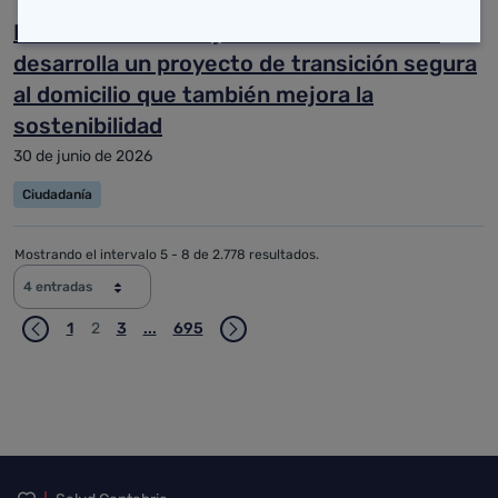
La Unidad de Trabajo Social de Valdecilla
desarrolla un proyecto de transición segura
al domicilio que también mejora la
sostenibilidad
30 de junio de 2026
Ciudadanía
Mostrando el intervalo 5 - 8 de 2.778 resultados.
4 entradas
1
2
3
...
695
Página
Página
Página
Páginas intermedias Use TAB para desplazarse
Página