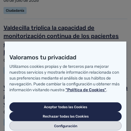
06 de julio de 2026
Ciudadanía
Valdecilla triplica la capacidad de
monitorización continua de los pacientes
cardiovasculares en la planta de
hospitalización
Valoramos tu privacidad
03 de julio de 2026
Utilizamos cookies propias y de terceros para mejorar
Ciudadanía
nuestros servicios y mostrarle información relacionada con
sus preferencias mediante el análisis de sus hábitos de
navegación. Puede cambiar la configuración u obtener más
Valdecilla volverá a garantizar este verano la
información visitando nuestra
"Política de Cookies"
.
atención sanitaria especializada a los niños
y niñas del programa 'Vacaciones en Paz'
Aceptar todas las Cookies
02 de julio de 2026
Rechazar todas las Cookies
Ciudadanía
Configuración