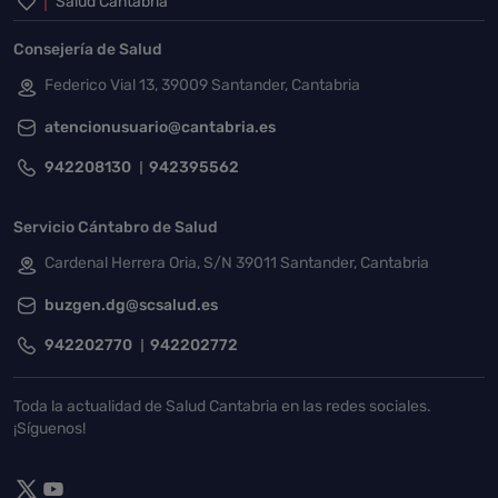
Inicio del pie de página
Salud Cantabria
Consejería de Salud
Federico Vial 13, 39009 Santander, Cantabria
atencionusuario@cantabria.es
942208130
942395562
Servicio Cántabro de Salud
Cardenal Herrera Oria, S/N 39011 Santander, Cantabria
buzgen.dg@scsalud.es
942202770
942202772
Toda la actualidad de Salud Cantabria en las redes sociales.
¡Síguenos!