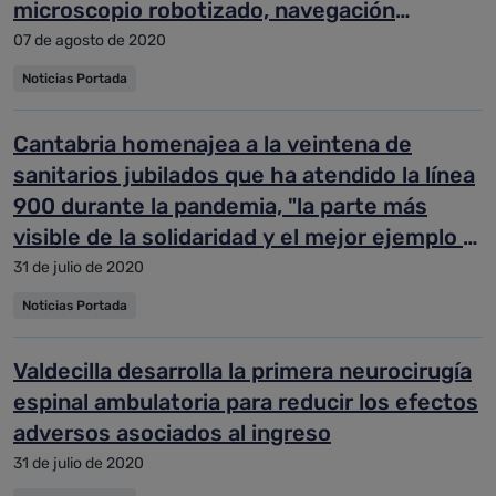
microscopio robotizado, navegación
computarizada y mapa de flujo cerebral
07 de agosto de 2020
Noticias Portada
Cantabria homenajea a la veintena de
sanitarios jubilados que ha atendido la línea
900 durante la pandemia, "la parte más
visible de la solidaridad y el mejor ejemplo a
seguir"
31 de julio de 2020
Noticias Portada
Valdecilla desarrolla la primera neurocirugía
espinal ambulatoria para reducir los efectos
adversos asociados al ingreso
31 de julio de 2020