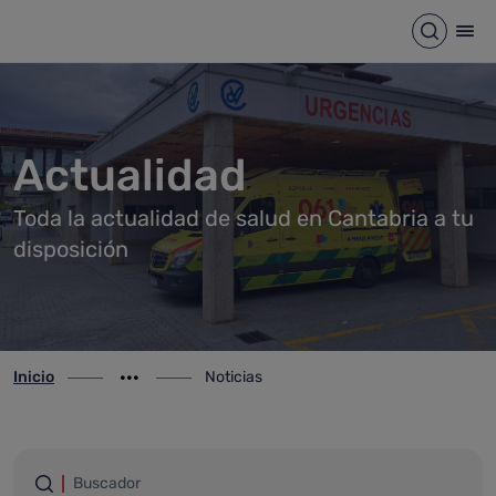
Noticias
Saltar al contenido principal
Abrir b
Abr
Actualidad
Toda la actualidad de salud en Cantabria a tu
disposición
Inicio
Noticias
ir-a inicio
Mostrar opciones del camino de migas
ir-a Noticias
Filtrar por palabras
Buscador