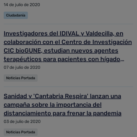
14 de julio de 2020
Ciudadanía
Investigadores del IDIVAL y Valdecilla, en
colaboración con el Centro de Investigación
CIC bioGUNE, estudian nuevos agentes
terapéuticos para pacientes con hígado
graso
07 de julio de 2020
Noticias Portada
Sanidad y 'Cantabria Respira' lanzan una
campaña sobre la importancia del
distanciamiento para frenar la pandemia
03 de julio de 2020
Noticias Portada