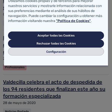
celebración de jornadas de donación de
Utilizamos cookies propias y de terceros para mejorar
nuestros servicios y mostrarle información relacionada con
sangre en espacios culturales de Cantabria
sus preferencias mediante el análisis de sus hábitos de
03 de junio de 2020
navegación. Puede cambiar la configuración u obtener más
información visitando nuestra
"Política de Cookies"
.
Noticias Portada
Aceptar todas las Cookies
Reanudación de plazos administrativos en
determinados procedimientos selectivos y
Rechazar todas las Cookies
de provisión
Configuración
29 de mayo de 2020
Profesionales
Valdecilla celebra el acto de despedida de
los 94 residentes que finalizan este año su
formación especializada
28 de mayo de 2020
Noticias Portada