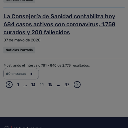
La Consejería de Sanidad contabiliza hoy
684 casos activos con coronavirus, 1.758
curados y 200 fallecidos
07 de mayo de 2020
Noticias Portada
Mostrando el intervalo 781 - 840 de 2.778 resultados.
60 entradas
1
...
13
14
15
...
47
Página
Páginas intermedias Use TAB para desplazarse.
Página
Página
Página
Páginas intermedias Use TAB para d
Página