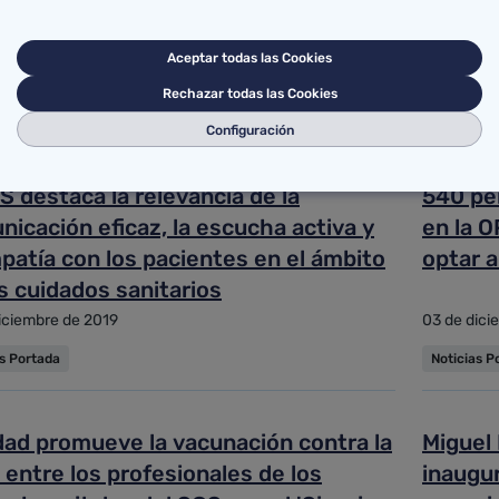
rtancia de comunicar las reacciones
crear u
rsas de los medicamentos
servici
Aceptar todas las Cookies
iciembre de 2019
03 de dici
Rechazar todas las Cookies
as Portada
Noticias P
Configuración
S destaca la relevancia de la
540 pe
icación eficaz, la escucha activa y
en la O
patía con los pacientes en el ámbito
optar a
s cuidados sanitarios
iciembre de 2019
03 de dici
as Portada
Noticias P
dad promueve la vacunación contra la
Miguel 
 entre los profesionales de los
inaugu