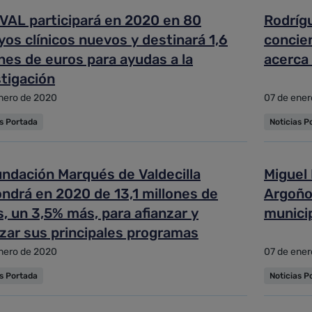
IVAL participará en 2020 en 80
Rodrígu
os clínicos nuevos y destinará 1,6
concien
nes de euros para ayudas a la
acerca 
stigación
nero de 2020
07 de ener
as Portada
Noticias P
undación Marqués de Valdecilla
Miguel 
ndrá en 2020 de 13,1 millones de
Argoños
, un 3,5% más, para afianzar y
munici
rzar sus principales programas
nero de 2020
07 de ener
as Portada
Noticias P