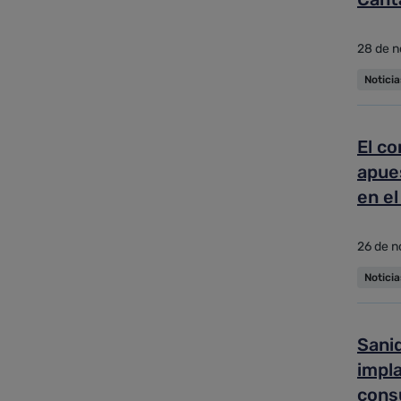
28 de n
Notici
El co
apues
en el
26 de n
Notici
Sanid
impla
cons