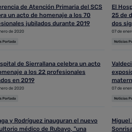
erencia de Atención Primaria del SCS
El Hosp
bra un acto de homenaje a los 70
25 de d
esionales jubilados durante 2019
dos si
nero de 2020
07 de ener
as Portada
Noticias P
spital de Sierrallana celebra un acto
Valdeci
omenaje a los 22 profesionales
exposic
ados en 2019
materna
nero de 2020
07 de ener
as Portada
Noticias P
aga y Rodríguez inauguran el nuevo
Miguel
ultorio médico de Rubayo, "una
Sonrisa