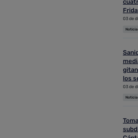
cuatr
Frida
03 de d
Notici
Sanid
medi
gitan
los s
03 de d
Notici
Toma
subdi
Cánt