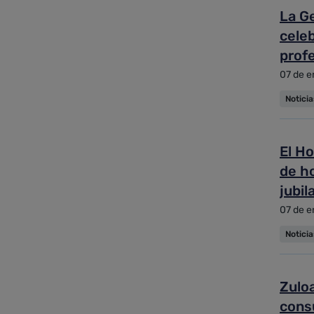
La G
cele
prof
07 de e
Notici
El Ho
de h
jubil
07 de e
Notici
Zulo
cons