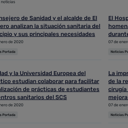
 noticias
zada
nsejero de Sanidad y el alcalde de El
El Hosp
lero analizan la situación sanitaria del
homenaj
y ordenar
ipio y sus principales necesidades
durant
nero de 2020
07 de ener
as Portada
Noticias P
ad y la Universidad Europea del
La impr
tico estudian colaborar para facilitar
de la r
alización de prácticas de estudiantes
cirugía
ntros sanitarios del SCS
mejora 
el pró
nero de 2020
07 de ener
as Portada
Noticias P