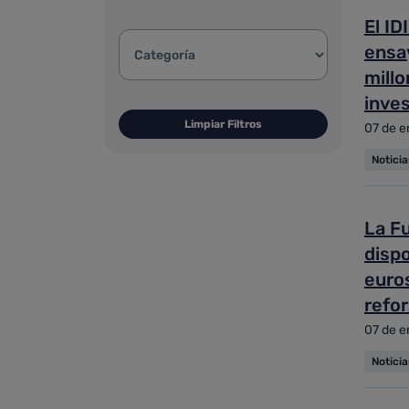
El ID
Categoría de la noticia:
ensay
millo
inve
Limpiar Filtros
07 de e
Notici
La F
dispo
euros
refo
07 de e
Notici