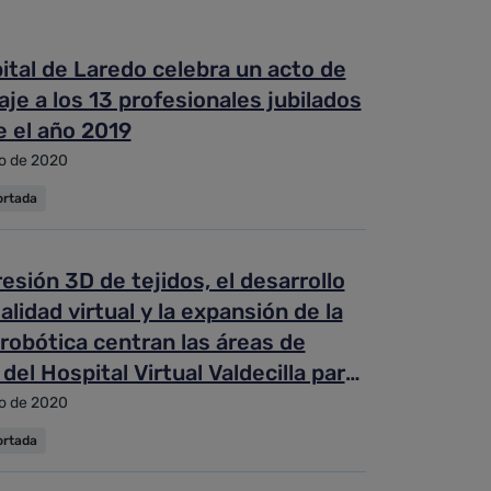
ital de Laredo celebra un acto de
e a los 13 profesionales jubilados
e el año 2019
o de 2020
ortada
esión 3D de tejidos, el desarrollo
ealidad virtual y la expansión de la
 robótica centran las áreas de
del Hospital Virtual Valdecilla para
ximo año
o de 2020
ortada