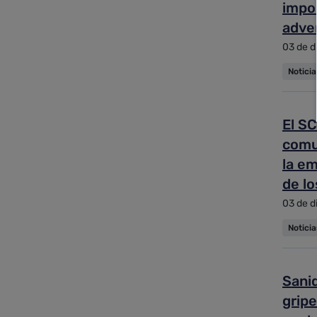
impo
adve
03 de d
Notici
El SC
comun
la em
de lo
03 de d
Notici
Sani
gripe