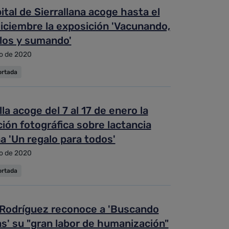
ital de Sierrallana acoge hasta el
iciembre la exposición 'Vacunando,
glos y sumando'
o de 2020
ortada
lla acoge del 7 al 17 de enero la
ión fotográfica sobre lactancia
 'Un regalo para todos'
o de 2020
ortada
 Rodríguez reconoce a 'Buscando
s' su "gran labor de humanización"