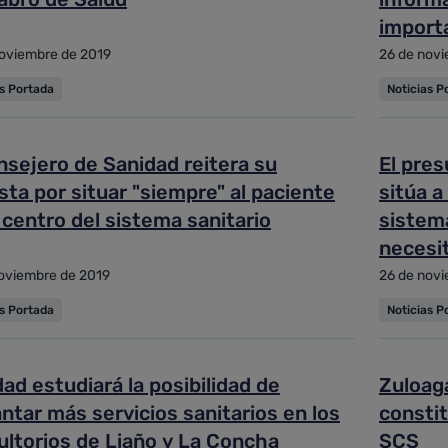
import
oviembre de 2019
26 de novi
as Portada
Noticias P
nsejero de Sanidad reitera su
El pre
ta por situar "siempre" al paciente
sitúa a
 centro del sistema sanitario
sistema
necesit
oviembre de 2019
26 de novi
as Portada
Noticias P
ad estudiará la posibilidad de
Zuloaga
ntar más servicios sanitarios en los
constit
ultorios de Liaño y La Concha
SCS