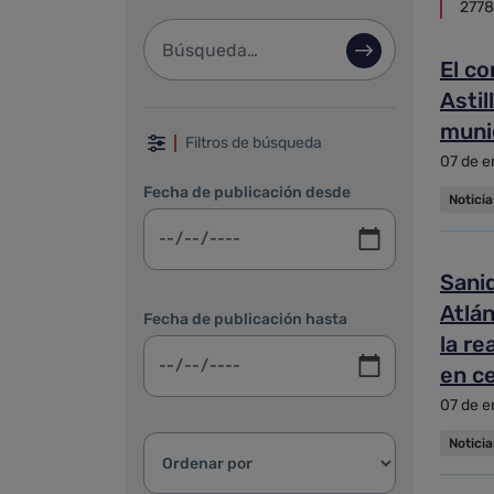
2778
Barra de búsqueda
Búsqueda avan
El co
Astil
Filtrar por fechas, categoría 
munic
Filtros de búsqueda
07 de e
Fecha de publicación desde
Notici
Sanid
Atlán
Fecha de publicación hasta
la re
en ce
07 de e
Ordenar resultados:
Notici