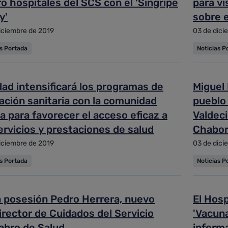
o hospitales del SCS con el 'Singripe
para vis
y'
sobre e
iciembre de 2019
03 de dici
as Portada
Noticias P
ad intensificará los programas de
Miguel 
ación sanitaria con la comunidad
pueblo 
a para favorecer el acceso eficaz a
Valdeci
ervicios y prestaciones de salud
Chabor
iciembre de 2019
03 de dici
as Portada
Noticias P
 posesión Pedro Herrera, nuevo
El Hosp
rector de Cuidados del Servicio
'Vacuna
abro de Salud
informa