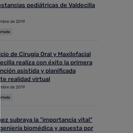
estancias pediátricas de Valdecilla
embre de 2019
ortada
icio de Cirugía Oral y Maxilofacial
ecilla realiza con éxito la primera
nción asistida y planificada
e realidad virtual
embre de 2019
ortada
ez subraya la "importancia vital"
ngeniería biomédica y apuesta por