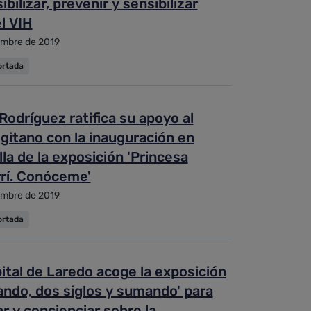
ibilizar, prevenir y sensibilizar
l VIH
embre de 2019
ortada
Rodríguez ratifica su apoyo al
gitano con la inauguración en
lla de la exposición 'Princesa
rí. Conóceme'
embre de 2019
ortada
ital de Laredo acoge la exposición
ndo, dos siglos y sumando' para
r y concienciar sobre la