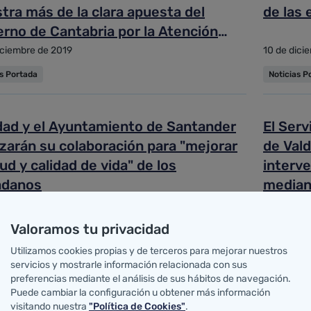
tra más de la clara apuesta del
de las 
erno de Cantabria por la Atención
ria"
iciembre de 2019
10 de dici
as Portada
Noticias P
dad y el Ayuntamiento de Santander
El Serv
zarán su colaboración para "mejorar
de Vald
lud y calidad de vida" de los
interve
adanos
mediant
iciembre de 2019
10 de dici
Valoramos tu privacidad
as Portada
Noticias P
Utilizamos cookies propias y de terceros para mejorar nuestros
servicios y mostrarle información relacionada con sus
abria participa en la campaña 'Med
Rodrígu
preferencias mediante el análisis de sus hábitos de navegación.
Puede cambiar la configuración u obtener más información
y Week' para concienciar sobre la
de la i
visitando nuestra
"Política de Cookies"
.