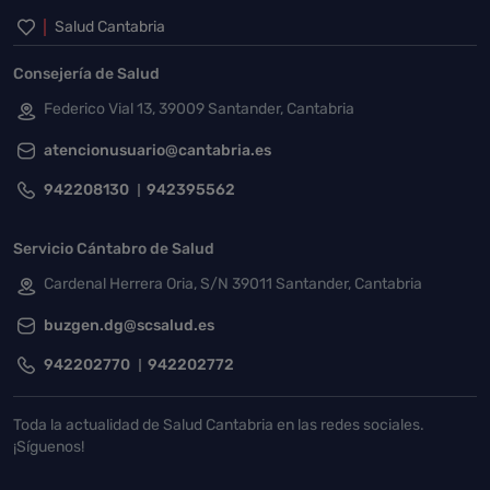
Inicio del pie de página
Salud Cantabria
Consejería de Salud
Federico Vial 13, 39009 Santander, Cantabria
atencionusuario@cantabria.es
942208130
942395562
Servicio Cántabro de Salud
Cardenal Herrera Oria, S/N 39011 Santander, Cantabria
buzgen.dg@scsalud.es
942202770
942202772
Toda la actualidad de Salud Cantabria en las redes sociales.
¡Síguenos!