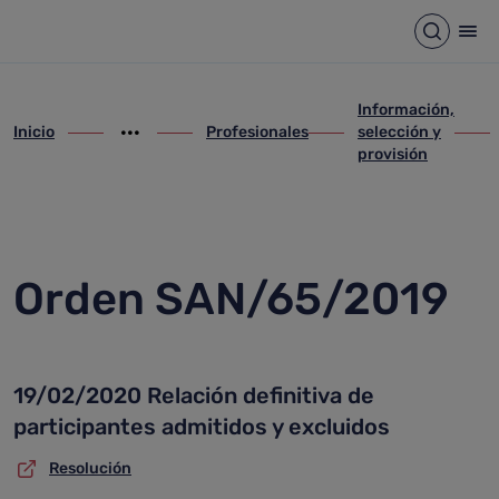
Orden SAN/65/2019
Saltar al contenido principal
Abrir b
Abr
Información,
Inicio
Profesionales
selección y
ir-a inicio
Mostrar opciones del camino de migas
ir-a Profesionales
ir-a Información, selec
ir-a 
provisión
Orden SAN/65/2019
19/02/2020 Relación definitiva de
participantes admitidos y excluidos
Resolución