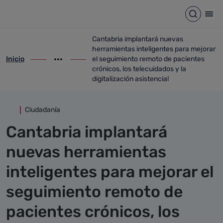
Detalle noticia
Saltar al contenido principal
Abrir b
Abr
Cantabria implantará nuevas
herramientas inteligentes para mejorar
Inicio
el seguimiento remoto de pacientes
ir-a inicio
Mostrar opciones del camino de migas
ir-a Cantabria implantará nuevas herramie
crónicos, los telecuidados y la
digitalización asistencial
Ciudadanía
Cantabria implantará
nuevas herramientas
inteligentes para mejorar el
seguimiento remoto de
pacientes crónicos, los