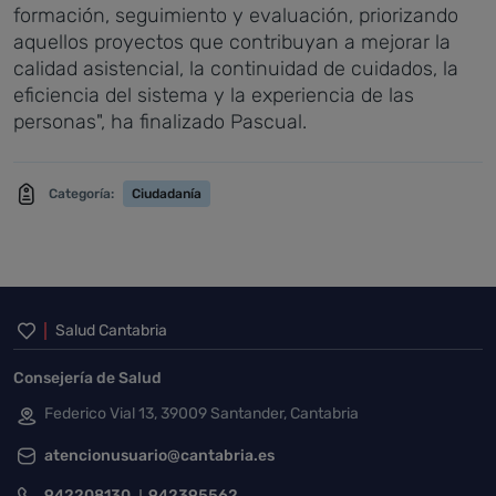
formación, seguimiento y evaluación, priorizando
aquellos proyectos que contribuyan a mejorar la
calidad asistencial, la continuidad de cuidados, la
eficiencia del sistema y la experiencia de las
personas", ha finalizado Pascual.
Categoría:
Ciudadanía
Inicio del pie de página
Salud Cantabria
Consejería de Salud
Federico Vial 13, 39009 Santander, Cantabria
atencionusuario@cantabria.es
942208130
942395562