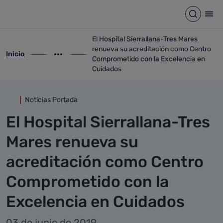
Detalle noticia
Saltar al contenido principal
Abrir b
Abr
El Hospital Sierrallana-Tres Mares
renueva su acreditación como Centro
Inicio
ir-a inicio
Mostrar opciones del camino de migas
ir-a El Hospital Sierrallana-Tres Mares
Comprometido con la Excelencia en
Cuidados
Noticias Portada
El Hospital Sierrallana-Tres
Mares renueva su
acreditación como Centro
Comprometido con la
Excelencia en Cuidados
03 de junio de 2019