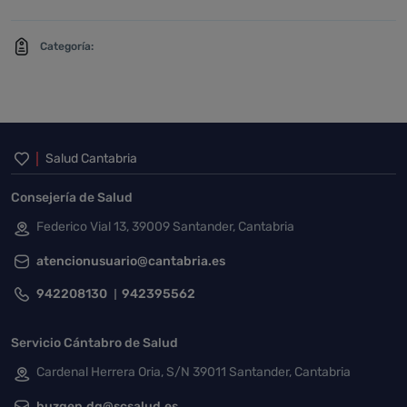
Categoría:
Inicio del pie de página
Salud Cantabria
Consejería de Salud
Federico Vial 13, 39009 Santander, Cantabria
atencionusuario@cantabria.es
942208130
942395562
Servicio Cántabro de Salud
Cardenal Herrera Oria, S/N 39011 Santander, Cantabria
buzgen.dg@scsalud.es