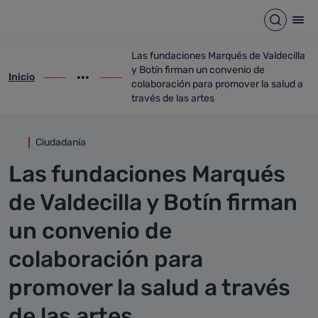
Detalle noticia
Saltar al contenido principal
Abrir b
Abr
Las fundaciones Marqués de Valdecilla
y Botín firman un convenio de
Inicio
ir-a inicio
Mostrar opciones del camino de migas
ir-a Las fundaciones Marqués de Valdecil
colaboración para promover la salud a
través de las artes
Ciudadanía
Las fundaciones Marqués
de Valdecilla y Botín firman
un convenio de
colaboración para
promover la salud a través
de las artes