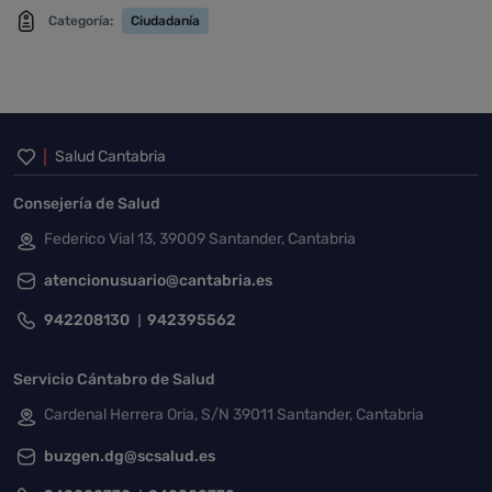
Categoría:
Ciudadanía
Inicio del pie de página
Salud Cantabria
Consejería de Salud
Federico Vial 13, 39009 Santander, Cantabria
atencionusuario@cantabria.es
942208130
942395562
Servicio Cántabro de Salud
Cardenal Herrera Oria, S/N 39011 Santander, Cantabria
buzgen.dg@scsalud.es