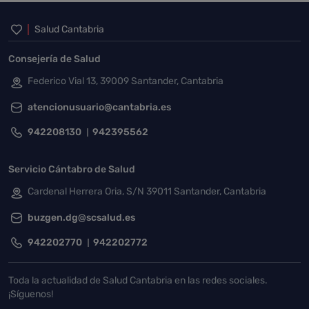
Inicio del pie de página
Salud Cantabria
Consejería de Salud
Federico Vial 13, 39009 Santander, Cantabria
atencionusuario@cantabria.es
942208130
942395562
Servicio Cántabro de Salud
Cardenal Herrera Oria, S/N 39011 Santander, Cantabria
buzgen.dg@scsalud.es
942202770
942202772
Toda la actualidad de Salud Cantabria en las redes sociales.
¡Síguenos!