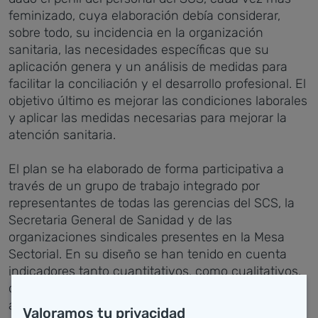
feminizado, cuya elaboración debía considerar,
sobre todo, su incidencia en la organización
sanitaria, las necesidades específicas que su
aplicación genera y un análisis de medidas para
facilitar la conciliación y el desarrollo profesional. El
objetivo último es mejorar las condiciones laborales
y aplicar las medidas necesarias para mejorar la
atención sanitaria.
El plan se ha elaborado de forma participativa a
través de un grupo de trabajo integrado por
representantes de todas las gerencias del SCS, la
Secretaria General de Sanidad y de las
organizaciones sindicales presentes en la Mesa
Sectorial. En su diseño se han tenido en cuenta
indicadores tanto cuantitativos, como cualitativos,
obtenidos de una encuesta anónima, en la que se
animó a participar a todo el personal del SCS.
Valoramos tu privacidad