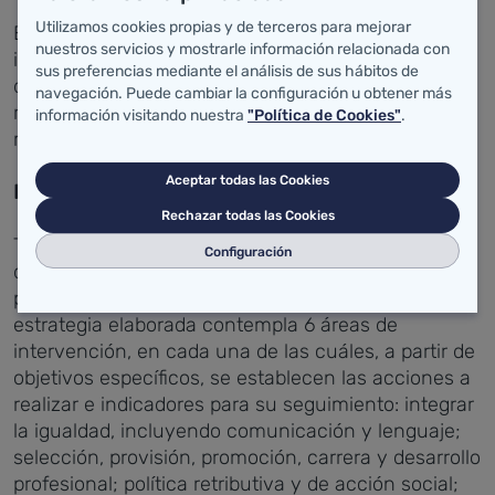
Utilizamos cookies propias y de terceros para mejorar
El Plan de Igualdad del SCS se concibe como un
nuestros servicios y mostrarle información relacionada con
instrumento abierto y dinámico, que se irá
sus preferencias mediante el análisis de sus hábitos de
desarrollando progresivamente, y adaptando a los
navegación. Puede cambiar la configuración u obtener más
resultados de la evaluación continua de las
información visitando nuestra
"Política de Cookies"
.
medidas que establece.
Aceptar todas las Cookies
Pasos siguientes
Rechazar todas las Cookies
Tras su entrada en vigor, las propuestas y medidas
Configuración
que contempla se irán integrando de forma
paulatina en la política de recursos humanos. La
estrategia elaborada contempla 6 áreas de
intervención, en cada una de las cuáles, a partir de
objetivos específicos, se establecen las acciones a
realizar e indicadores para su seguimiento: integrar
la igualdad, incluyendo comunicación y lenguaje;
selección, provisión, promoción, carrera y desarrollo
profesional; política retributiva y de acción social;