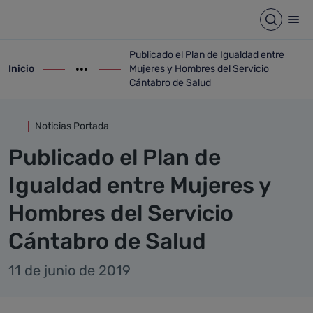
Detalle noticia
Saltar al contenido principal
Abrir b
Abr
Publicado el Plan de Igualdad entre
Inicio
Mujeres y Hombres del Servicio
ir-a inicio
Mostrar opciones del camino de migas
ir-a Publicado el Plan de Igualdad entre
Cántabro de Salud
Noticias Portada
Publicado el Plan de
Igualdad entre Mujeres y
Hombres del Servicio
Cántabro de Salud
11 de junio de 2019