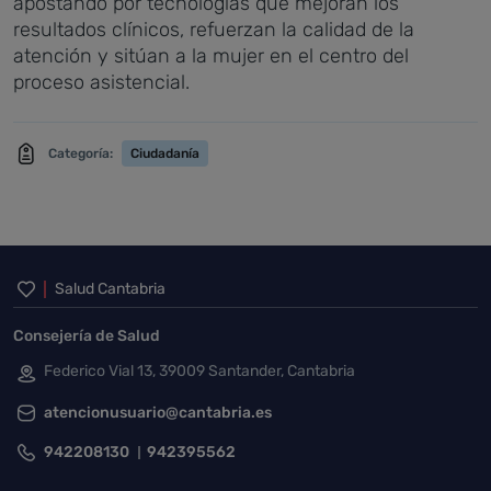
apostando por tecnologías que mejoran los
resultados clínicos, refuerzan la calidad de la
atención y sitúan a la mujer en el centro del
proceso asistencial.
Categoría:
Ciudadanía
Inicio del pie de página
Salud Cantabria
Consejería de Salud
Federico Vial 13, 39009 Santander, Cantabria
atencionusuario@cantabria.es
942208130
942395562