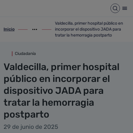
Detalle noticia
Saltar al contenido principal
Abrir b
Abr
Valdecilla, primer hospital público en
Inicio
incorporar el dispositivo JADA para
ir-a inicio
Mostrar opciones del camino de migas
ir-a Valdecilla, primer hospital público e
tratar la hemorragia postparto
Ciudadanía
Valdecilla, primer hospital
público en incorporar el
dispositivo JADA para
tratar la hemorragia
postparto
29 de junio de 2025