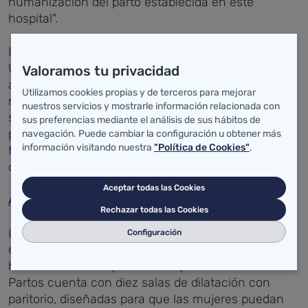
humanización del parto establecida en este
hospital
".
La experiencia acumulada en países como Estados
Unidos, donde el dispositivo cuenta con la
Valoramos tu privacidad
aprobación de la FDA desde hace tiempo, ha
Utilizamos cookies propias y de terceros para mejorar
mostrado excelentes resultados en términos de
nuestros servicios y mostrarle información relacionada con
seguridad, efectividad y recuperación de las
sus preferencias mediante el análisis de sus hábitos de
pacientes. La decisión de Valdecilla de integrar esta
navegación. Puede cambiar la configuración u obtener más
información visitando nuestra
"Política de Cookies"
.
tecnología se basa en esta evidencia científica
contrastada.
Aceptar todas las Cookies
Apuesta por la atención humanizada
Rechazar todas las Cookies
La incorporación de este recurso está alineada con
Configuración
el modelo asistencial de Valdecilla, centrado en la
humanización del proceso del parto. El Área de
Partos cuenta con diez salas de dilatación con
paritorio, diseñadas para que las mujeres puedan