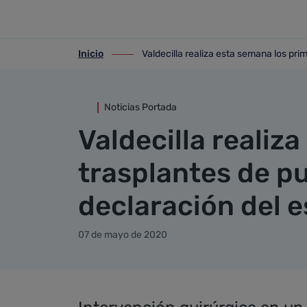
Detalle noticia
Saltar al contenido principal
Inicio
Valdecilla realiza esta semana los pr
ir-a inicio
ir-a Valdecilla realiza esta semana los
Noticias Portada
Valdecilla realiz
trasplantes de p
declaración del 
07 de mayo de 2020