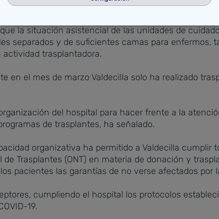
orque los órganos que no se trasplantan se pierden.
que la situación asistencial de las unidades de cuida
ciales separados y de suficientes camas para enfermos
 actividad trasplantadora.
 en el mes de marzo Valdecilla solo ha realizado trasp
e organización del hospital para hacer frente a la atenc
 programas de trasplantes, ha señalado.
acidad organizativa ha permitido a Valdecilla cumplir 
l de Trasplantes (ONT) en materia de donación y traspl
os pacientes las garantías de no verse afectados por 
ceptores, cumpliendo el hospital los protocolos estable
 COVID-19.