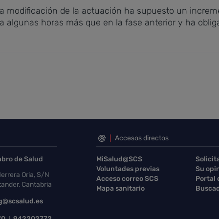
 modificación de la actuación ha supuesto un increment
a algunas horas más que en la fase anterior y ha oblig
Accesos directos
abro de Salud
MiSalud@SCS
Solicit
Voluntades previas
Su opi
errera Oria, S/N
Acceso correo SCS
Portal
ander, Cantabria
Mapa sanitario
Buscad
g@scsalud.es
70
942202772