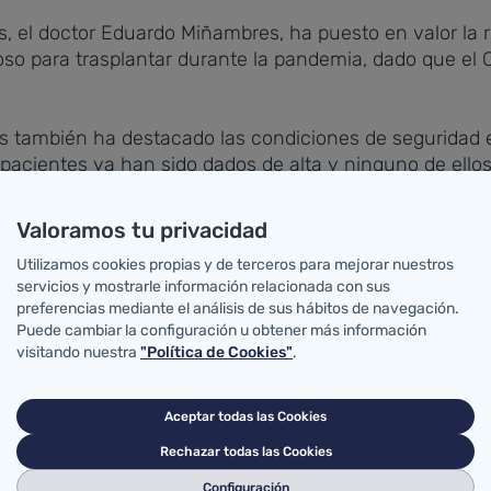
, el doctor Eduardo Miñambres, ha puesto en valor la r
roso para trasplantar durante la pandemia, dado que el
tes también ha destacado las condiciones de seguridad 
 pacientes ya han sido dados de alta y ninguno de ellos
Valoramos tu privacidad
los pacientes trasplantados han pasado el período posto
Utilizamos cookies propias y de terceros para mejorar nuestros
al, siendo trasladados a planta días después para su c
servicios y mostrarle información relacionada con sus
preferencias mediante el análisis de sus hábitos de navegación.
Puede cambiar la configuración u obtener más información
visitando nuestra
"Política de Cookies"
.
ria y Valdecilla respecto a la pandemia por la COVID-
la capacidad organizativa del hospital para mantener o
Aceptar todas las Cookies
Rechazar todas las Cookies
urgente, ha recordado, y aunque la intervención pueda 
Configuración