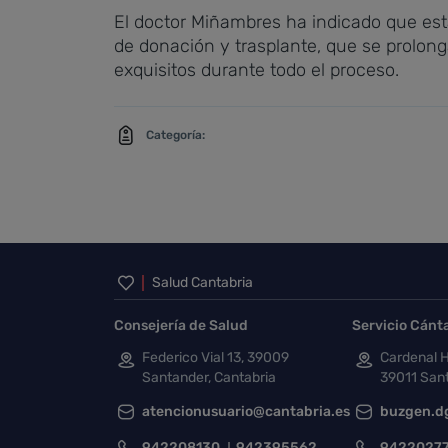
El doctor Miñambres ha indicado que esta
de donación y trasplante, que se prolong
exquisitos durante todo el proceso.
Categoría:
Inicio del pie de página
Salud Cantabria
Consejería de Salud
Servicio Cánt
Federico Vial 13, 39009
Cardenal H
Santander, Cantabria
39011 Sant
atencionusuario@cantabria.es
buzgen.d
942208130
942395562
9422027