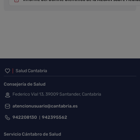
Inicio del pie de página
Salud Cantabria
Consejería de Salud
Federico Vial 13, 39009 Santander, Cantabria
atencionusuario@cantabria.es
942208130
942395562
Servicio Cántabro de Salud