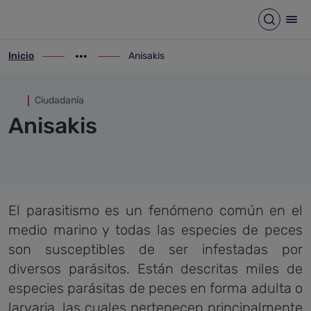
Anisakis
Saltar al contenido principal
Abrir b
Abr
Inicio
Anisakis
ir-a inicio
Mostrar opciones del camino de migas
ir-a Anisakis
Ciudadanía
Anisakis
El parasitismo es un fenómeno común en el
medio marino y todas las especies de peces
son susceptibles de ser infestadas por
diversos parásitos. Están descritas miles de
especies parásitas de peces en forma adulta o
larvaria, las cuales pertenecen principalmente