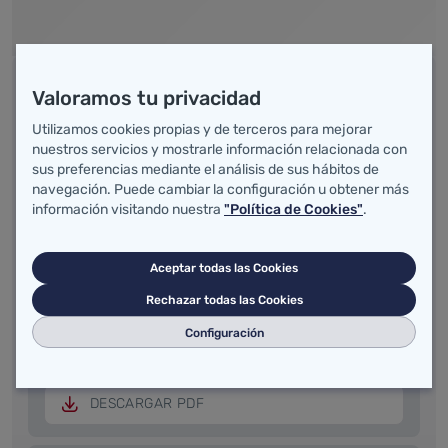
Normativa
Valoramos tu privacidad
Utilizamos cookies propias y de terceros para mejorar
R.D. 180/2026, de 11 de marzo, por el que se regula el
nuestros servicios y mostrarle información relacionada con
reconocimiento del derecho a la protección de la
sus preferencias mediante el análisis de sus hábitos de
salud y a la atención sanitaria con cargo a fondos
navegación. Puede cambiar la configuración u obtener más
públicos de las personas extranjeras que
información visitando nuestra
"Política de Cookies"
.
encontrándose en España no tengan su residencia
legal en el territorio español
Aceptar todas las Cookies
DESCARGAR PDF
Rechazar todas las Cookies
Ley 12/2009, de 30 de octubre, reguladora del
Configuración
derecho de asilo y de la protección subsidiaria (art. 16
y 17)
DESCARGAR PDF