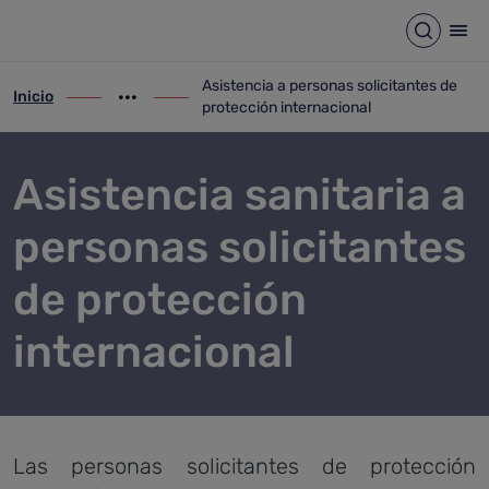
Asistencia a personas solicit
Saltar al contenido principal
Abrir b
Abr
Asistencia a personas solicitantes de
Inicio
ir-a inicio
Mostrar opciones del camino de migas
ir-a Asistencia a personas solicitantes d
protección internacional
Asistencia sanitaria a
personas solicitantes
de protección
internacional
Las personas solicitantes de protección