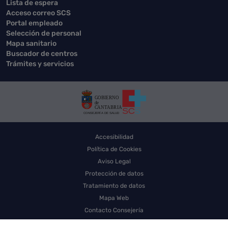
Lista de espera
Acceso correo SCS
Portal empleado
Selección de personal
Mapa sanitario
Buscador de centros
Trámites y servicios
Accesibilidad
Política de Cookies
Aviso Legal
Protección de datos
Tratamiento de datos
Mapa Web
Contacto Consejería
Contacto SCS