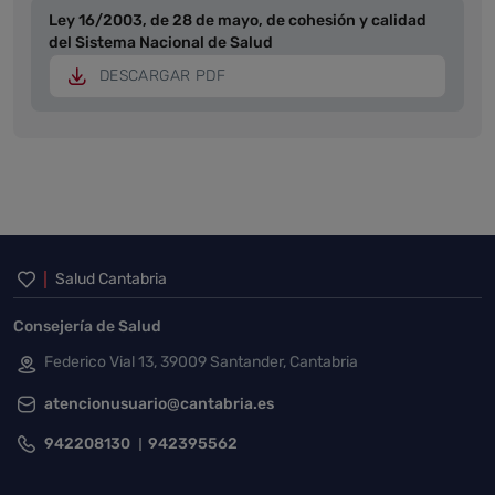
Ley 16/2003, de 28 de mayo, de cohesión y calidad
del Sistema Nacional de Salud
DESCARGAR PDF
Inicio del pie de página
Salud Cantabria
Consejería de Salud
Federico Vial 13, 39009 Santander, Cantabria
atencionusuario@cantabria.es
942208130
942395562