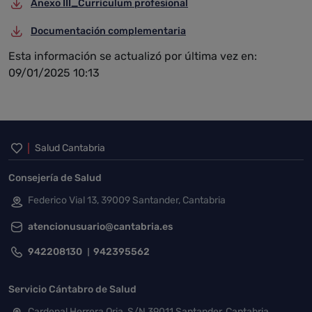
Anexo III_Curriculum profesional
Documentación complementaria
Esta información se actualizó por última vez en:
09/01/2025 10:13
Inicio del pie de página
Salud Cantabria
Consejería de Salud
Federico Vial 13, 39009 Santander, Cantabria
atencionusuario@cantabria.es
942208130
942395562
Servicio Cántabro de Salud
Cardenal Herrera Oria, S/N 39011 Santander, Cantabria