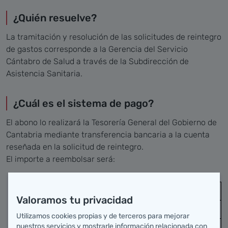
¿Quién resuelve?
La tramitación y resolución de las solicitudes de reintegro
de gastos corresponde a la Gerencia del Servicio
Cántabro de Salud a través de la Subdirección de
Asistencia Sanitaria.
¿Cuál es el sistema de pago?
El abono lo realizará la Tesorería General del Gobierno de
Cantabria mediante transferencia bancaria a la cuenta
reseñada en la solicitud de reintegro.
El importe a reembolsar será:
Tipos de desplazamientos (*)
Valoramos tu privacidad
Vehículo Particular: 0,20 €/Km
Utilizamos cookies propias y de terceros para mejorar
nuestros servicios y mostrarle información relacionada con