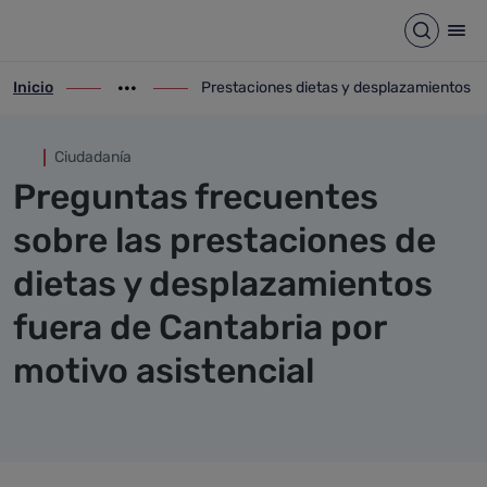
Prestaciones dietas y despl
Saltar al contenido principal
Abrir b
Abr
Inicio
Prestaciones dietas y desplazamientos
ir-a inicio
Mostrar opciones del camino de migas
ir-a Prestaciones dietas y desplazamient
Ciudadanía
Preguntas frecuentes
sobre las prestaciones de
dietas y desplazamientos
fuera de Cantabria por
motivo asistencial